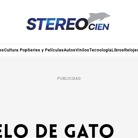
es
Cultura Pop
Series y Películas
Autos
Vinilos
Tecnología
Libros
Reloje
PUBLICIDAD
elo de gato