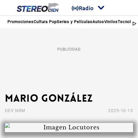
Radio
Promociones
Cultura Pop
Series y Películas
Autos
Vinilos
Tecnologí
PUBLICIDAD
Mario González
DEV NRM
2025-10-13