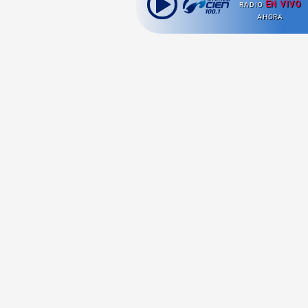
EN VIVO
RADIO
AHORA
Ahora escuchas:
Nuestras
Radio en vivo
Secciones
Escucha nuestras
Viajes
señales de
Radio en
vivo aquí.
Comida y Guías
Cultura Pop
Series y Películas