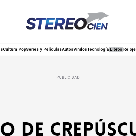
es
Cultura Pop
Series y Películas
Autos
Vinilos
Tecnología
Libros
Reloje
PUBLICIDAD
o de Crepúsc