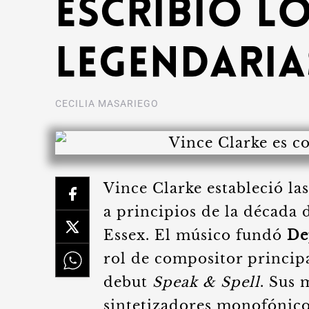
escribió l
legendaria
CECILIA MASARIEGO
Vince Clarke estableció l
a principios de la década 
Essex. El músico fundó
De
rol de compositor princip
debut
Speak & Spell
. Sus 
sintetizadores monofónicos