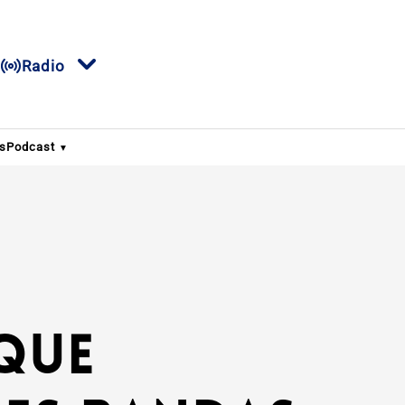
Radio
s
Podcast
 que