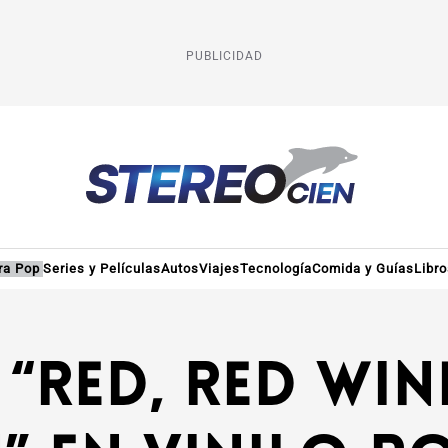
PUBLICIDAD
ra Pop
Series y Películas
Autos
Viajes
Tecnología
Comida y Guías
Libr
“Red, Red Wine