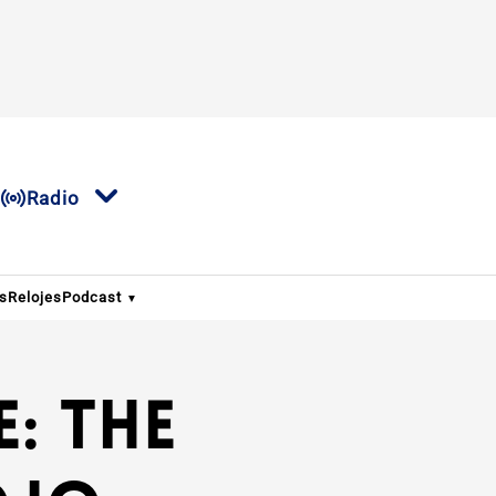
Radio
os
Relojes
Podcast
: The