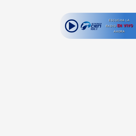
ESCUCHA LA
EN VIVO
RADIO
AHORA
Ahora escuchas:
Nuestras
Radio en vivo
Secciones
Escucha nuestras
Viajes
señales de
Radio en
vivo aquí.
Comida y Guías