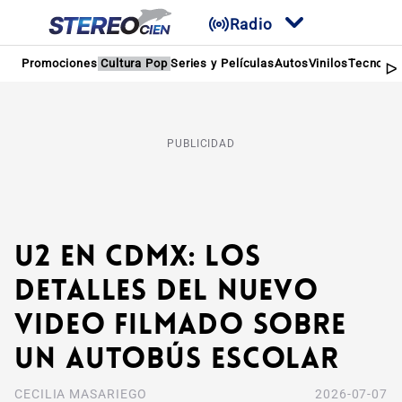
Radio
Promociones
Cultura Pop
Series y Películas
Autos
Vinilos
Tecnolog
PUBLICIDAD
U2 en CDMX: Los
detalles del nuevo
video filmado sobre
un autobús escolar
CECILIA MASARIEGO
2026-07-07