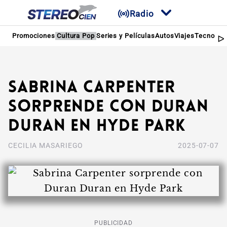
Radio
Promociones
Cultura Pop
Series y Películas
Autos
Viajes
Tecnologí
Sabrina Carpenter
sorprende con Duran
Duran en Hyde Park
CECILIA MASARIEGO
2025-07-07
PUBLICIDAD