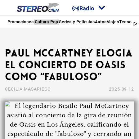
Radio
Promociones
Cultura Pop
Series y Películas
Autos
Viajes
Tecnologí
Paul McCartney elogia
el concierto de Oasis
como “fabuloso”
CECILIA MASARIEGO
2025-09-12