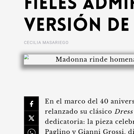
fieles adm
versión de
CECILIA MASARIEGO
En el marco del 40 aniver
relanzado su clásico
Dress
dedicatoria: la pieza cele
Paglino y Gianni Grossi, 