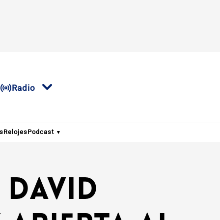
Radio
os
Relojes
Podcast
e David