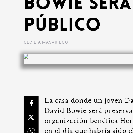
Bowie será
público
CECILIA MASARIEGO
La casa donde un joven Da
David Bowie será preservad
organización benéfica Her
en el día que habría sido e