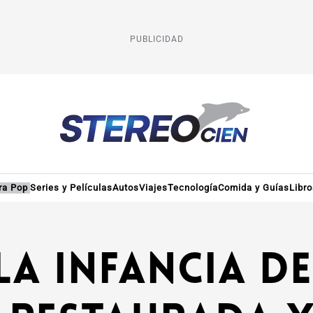
PUBLICIDAD
ra Pop
Series y Películas
Autos
Viajes
Tecnología
Comida y Guías
Libr
la infancia d