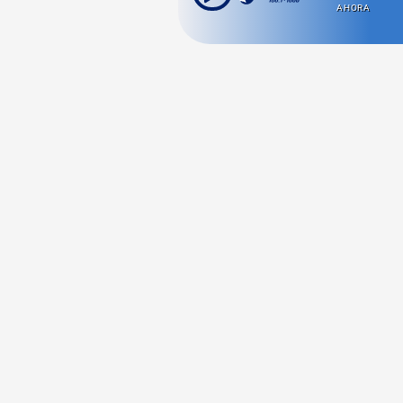
AHORA
Ahora escuchas:
Nuestras
Radio en vivo
Secciones
Escucha nuestras
Viajes
señales de
Radio en
vivo aquí.
Comida y Guías
Cultura Pop
Series y Películas