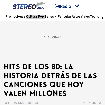
Radio
Promociones
Cultura Pop
Series y Películas
Autos
Viajes
Tecnologí
PUBLICIDAD
Hits de los 80: La
historia detrás de las
canciones que hoy
valen millones
CECILIA MASARIEGO
2026-04-13