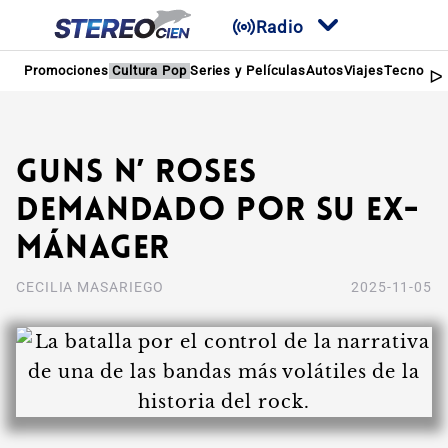
Radio
Promociones
Cultura Pop
Series y Películas
Autos
Viajes
Tecnologí
Guns N’ Roses
demandado por su ex-
mánager
CECILIA MASARIEGO
2025-11-05