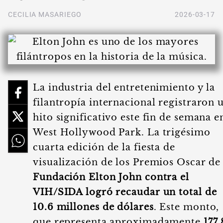
CECILIA MASARIEGO
2026-03-17
La industria del entretenimiento y la
filantropía internacional registraron 
hito significativo este fin de semana e
West Hollywood Park. La trigésimo
cuarta edición de la fiesta de
visualización de los Premios Oscar de 
Fundación Elton John contra el
VIH/SIDA logró recaudar un total de
10.6 millones de dólares
. Este monto,
que representa aproximadamente
177.