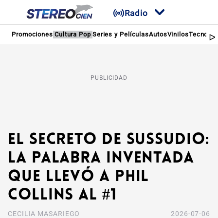
Radio
Promociones
Cultura Pop
Series y Películas
Autos
Vinilos
Tecnolog
PUBLICIDAD
El secreto de Sussudio:
La palabra inventada
que llevó a Phil
Collins al #1
CECILIA MASARIEGO
2026-07-06