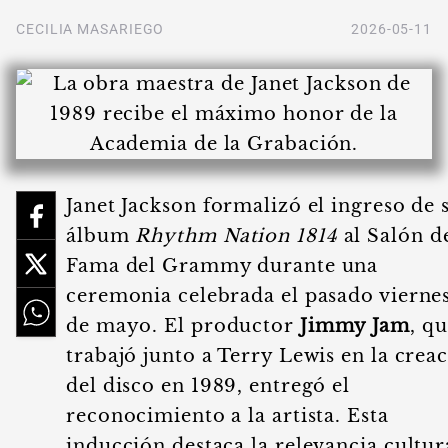
CECILIA MASARIEGO
2026-05-11
Janet Jackson formalizó el ingreso de 
álbum
Rhythm Nation 1814
al Salón de
Fama del Grammy durante una
ceremonia celebrada el pasado vierne
de mayo. El productor
Jimmy Jam
, q
trabajó junto a Terry Lewis en la crea
del disco en 1989, entregó el
reconocimiento a la artista. Esta
inducción destaca la relevancia cultur