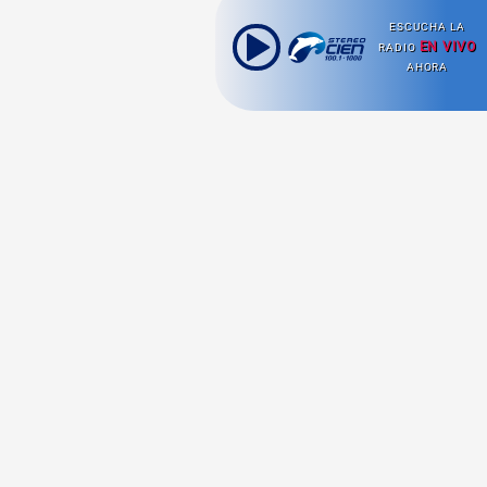
ESCUCHA LA
EN VIVO
RADIO
AHORA
Ahora escuchas:
Nuestras
Radio en vivo
Secciones
Escucha nuestras
Viajes
señales de
Radio en
vivo aquí.
Comida y Guías