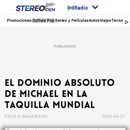
Radio
Promociones
Cultura Pop
Series y Películas
Autos
Viajes
Tecnologí
PUBLICIDAD
El dominio absoluto
de Michael en la
taquilla mundial
CECILIA MASARIEGO
2026-04-27