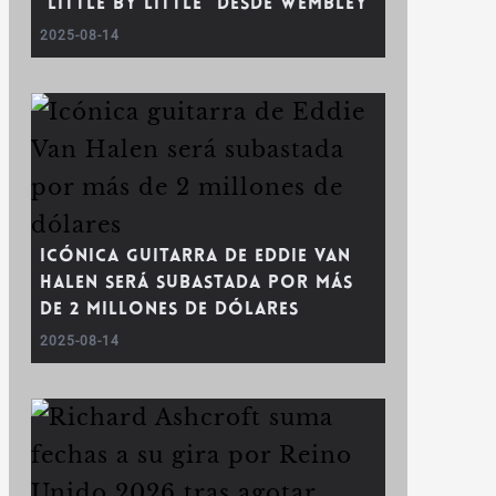
“Little By Little” desde Wembley
2025-08-14
Icónica guitarra de Eddie Van
Halen será subastada por más
de 2 millones de dólares
2025-08-14