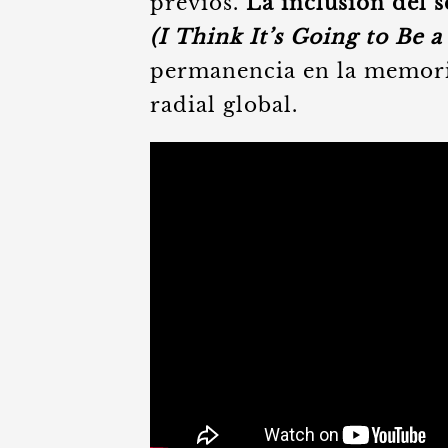
previos.
La inclusión del 
(I Think It’s Going to Be 
permanencia en la memori
radial global.