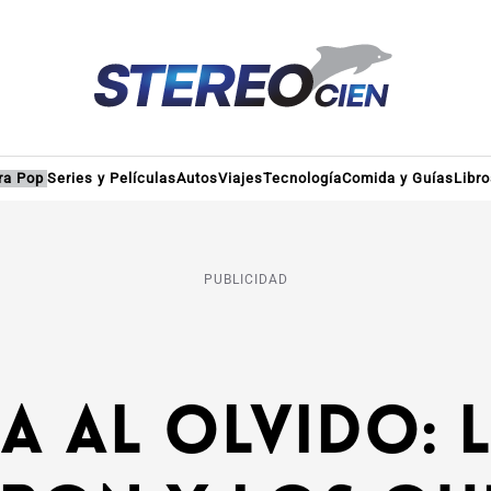
ra Pop
Series y Películas
Autos
Viajes
Tecnología
Comida y Guías
Libr
PUBLICIDAD
ia al olvido: 