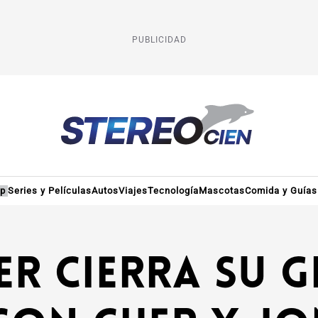
PUBLICIDAD
op
Series y Películas
Autos
Viajes
Tecnología
Mascotas
Comida y Guías
r cierra su g