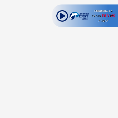
ESCUCHA LA
EN VIVO
RADIO
AHORA
Ahora escuchas:
Nuestras
Radio en vivo
Secciones
Escucha nuestras
Viajes
señales de
Radio en
vivo aquí.
Comida y Guías