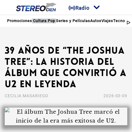
Radio
Promociones
Cultura Pop
Series y Películas
Autos
Viajes
Tecnologí
39 años de “The Joshua
Tree”: la historia del
álbum que convirtió a
U2 en leyenda
CECILIA MASARIEGO
2026-03-09