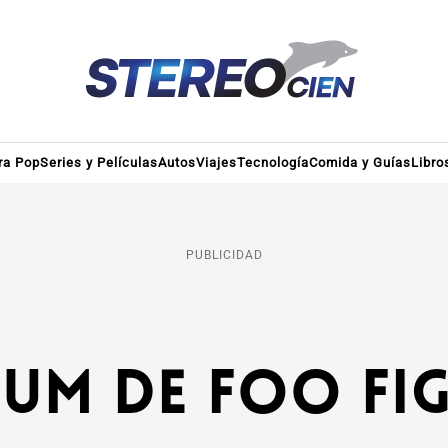
ra Pop
Series y Películas
Autos
Viajes
Tecnología
Comida y Guías
Libro
PUBLICIDAD
um de Foo Fig