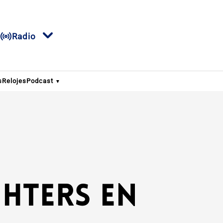
Radio
s
Relojes
Podcast
hters en