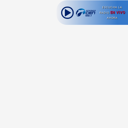
ESCUCHA LA
EN VIVO
RADIO
AHORA
Ahora escuchas:
Nuestras
Radio en vivo
Secciones
Escucha nuestras
Viajes
señales de
Radio en
vivo aquí.
Comida y Guías
Cultura Pop