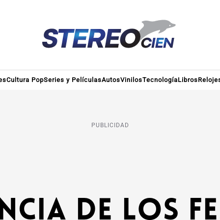
es
Cultura Pop
Series y Películas
Autos
Vinilos
Tecnología
Libros
Reloje
PUBLICIDAD
ncia de los fe