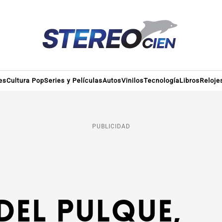
es
Cultura Pop
Series y Películas
Autos
Vinilos
Tecnología
Libros
Reloje
PUBLICIDAD
 del Pulque,