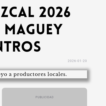
zcal 2026
l maguey
ntros
2026-01-20
PUBLICIDAD