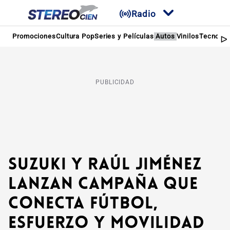
Radio
Promociones
Cultura Pop
Series y Películas
Autos
Vinilos
Tecnolog
PUBLICIDAD
Suzuki y Raúl Jiménez
lanzan campaña que
conecta fútbol,
esfuerzo y movilidad