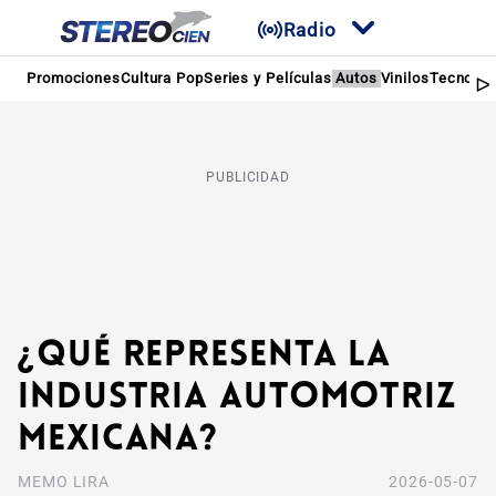
Radio
Promociones
Cultura Pop
Series y Películas
Autos
Vinilos
Tecnolog
PUBLICIDAD
¿Qué representa la
industria automotriz
mexicana?
MEMO LIRA
2026-05-07