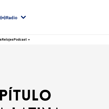
Radio
os
Relojes
Podcast
apítulo