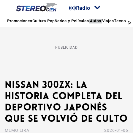
Radio
Promociones
Cultura Pop
Series y Películas
Autos
Viajes
Tecnologí
PUBLICIDAD
Nissan 300ZX: la
historia completa del
deportivo japonés
que se volvió de culto
MEMO LIRA
2026-01-06