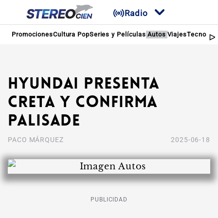
Radio
Promociones
Cultura Pop
Series y Películas
Autos
Viajes
Tecnologí
Hyundai presenta
Creta y confirma
Palisade
PACO MÁRQUEZ
2025-06-18
PUBLICIDAD