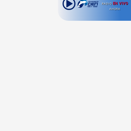
EN VIVO
RADIO
AHORA
Ahora escuchas:
Nuestras
Radio en vivo
Secciones
Escucha nuestras
Viajes
señales de
Radio en
vivo aquí.
Comida y Guías
Cultura Pop