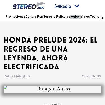
Radio
Promociones
Cultura Pop
Series y Películas
Autos
Viajes
Tecnologí
Honda Prelude 2026: El
regreso de una
leyenda, ahora
electrificada
PACO MÁRQUEZ
2025-09-09