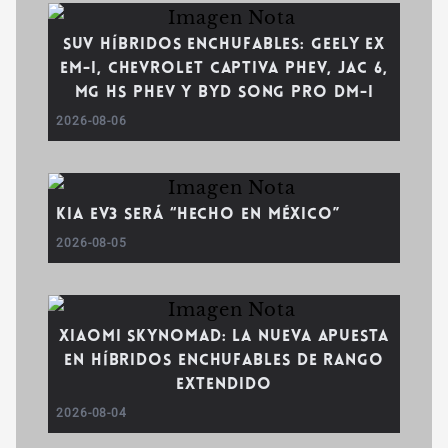
SUV híbridos enchufables: Geely EX
EM-i, Chevrolet Captiva PHEV, JAC 6,
MG HS PHEV y BYD Song Pro DM-i
2026-08-06
Kia EV3 será “Hecho en México”
2026-08-05
Xiaomi SkyNomad: la nueva apuesta
en híbridos enchufables de rango
extendido
2026-08-04