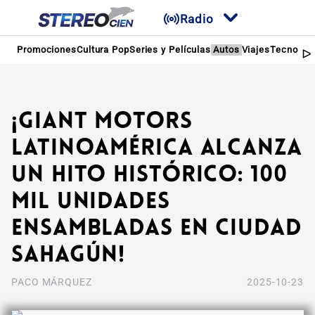
Radio
Promociones
Cultura Pop
Series y Películas
Autos
Viajes
Tecnologí
¡Giant Motors
Latinoamérica alcanza
un hito histórico: 100
mil unidades
ensambladas en Ciudad
Sahagún!
PACO MÁRQUEZ
2025-10-23