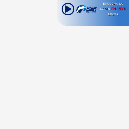
ESCUCHA LA
EN VIVO
RADIO
AHORA
Ahora escuchas:
Nuestras
Radio en vivo
Secciones
Escucha nuestras
Viajes
señales de
Radio en
vivo aquí.
Comida y Guías
Cultura Pop