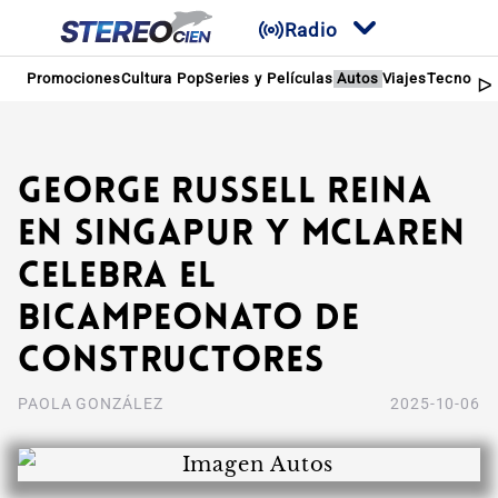
Radio
Promociones
Cultura Pop
Series y Películas
Autos
Viajes
Tecnologí
George Russell reina
en Singapur y McLaren
celebra el
bicampeonato de
constructores
PAOLA GONZÁLEZ
2025-10-06