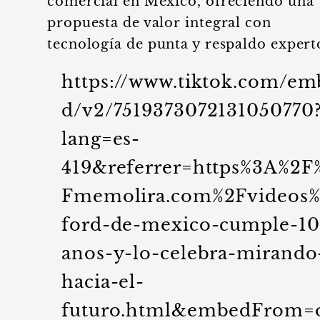
comercial en México, ofreciendo una
propuesta de valor integral con
tecnología de punta y respaldo expert
https://www.tiktok.com/em
d/v2/7519373072131050770
lang=es-
419&referrer=https%3A%2F
Fmemolira.com%2Fvideos
ford-de-mexico-cumple-10
anos-y-lo-celebra-mirando
hacia-el-
futuro.html&embedFrom=