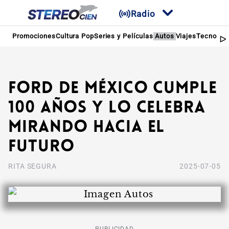
Radio
Promociones
Cultura Pop
Series y Películas
Autos
Viajes
Tecnologí
Ford de México cumple
100 años y lo celebra
mirando hacia el
futuro
RITA SEGURA
2025-07-05