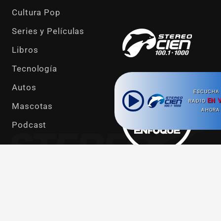
Cultura Pop
Series y Películas
Libros
Tecnología
Autos
ESCUCHA 
EN 
RADIO
Mascotas
AHORA
Podcast
Ahora escuchas:
Síguenos en redes sociales