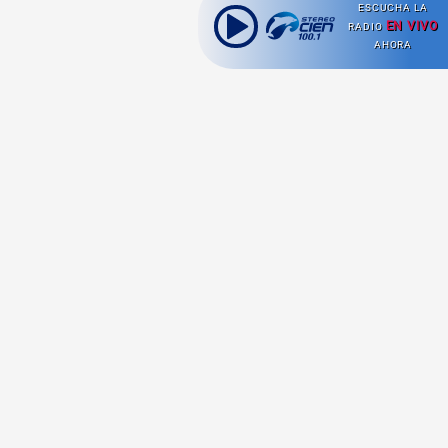
ESCUCHA LA
EN VIVO
RADIO
AHORA
Ahora escuchas:
Nuestras
Radio en vivo
Secciones
Escucha nuestras
Viajes
señales de
Radio en
vivo aquí.
Comida y Guías
Cultura Pop