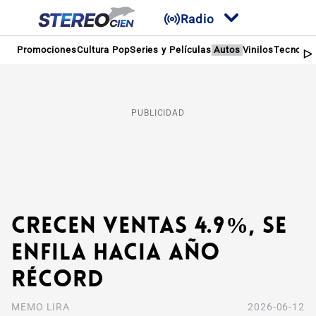
Radio
Promociones
Cultura Pop
Series y Películas
Autos
Vinilos
Tecnolog
PUBLICIDAD
Crecen ventas 4.9%, se
enfila hacia año
récord
MEMO LIRA
2026-06-12