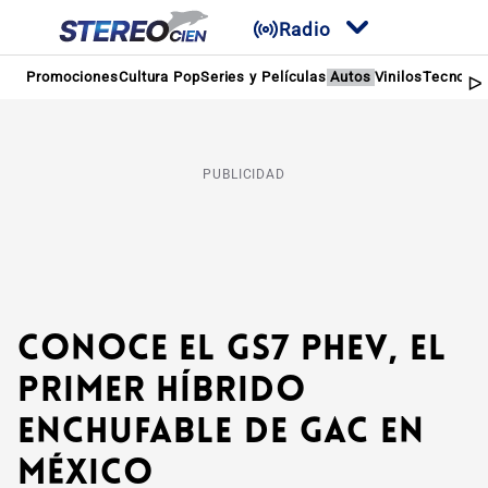
Radio
Promociones
Cultura Pop
Series y Películas
Autos
Vinilos
Tecnolog
PUBLICIDAD
Conoce el GS7 PHEV, el
primer híbrido
enchufable de GAC en
México