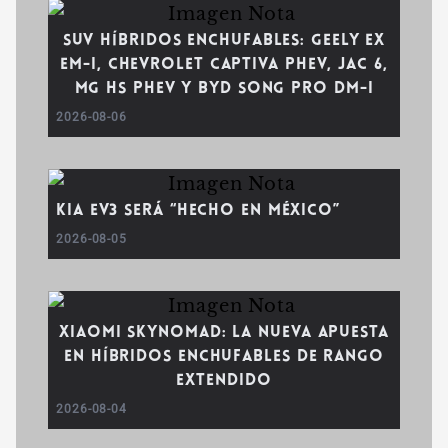
SUV híbridos enchufables: Geely EX
EM-i, Chevrolet Captiva PHEV, JAC 6,
MG HS PHEV y BYD Song Pro DM-i
2026-08-06
Kia EV3 será “Hecho en México”
2026-08-05
Xiaomi SkyNomad: la nueva apuesta
en híbridos enchufables de rango
extendido
2026-08-04