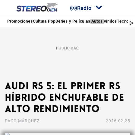
Radio
Promociones
Cultura Pop
Series y Películas
Autos
Vinilos
Tecnolog
PUBLICIDAD
Audi RS 5: el primer RS
híbrido enchufable de
alto rendimiento
PACO MÁRQUEZ
2026-02-25