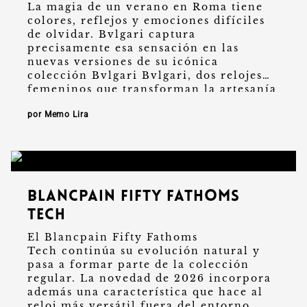
La magia de un verano en Roma tiene
colores, reflejos y emociones difíciles
de olvidar. Bvlgari captura
precisamente esa sensación en las
nuevas versiones de su icónica
colección Bvlgari Bvlgari, dos relojes
femeninos que transforman la artesanía
tradicional en una expresión
por Memo Lira
contemporánea …
Blancpain Fifty Fathoms
Tech
El Blancpain Fifty Fathoms
Tech continúa su evolución natural y
pasa a formar parte de la colección
regular. La novedad de 2026 incorpora
además una característica que hace al
reloj más versátil fuera del entorno