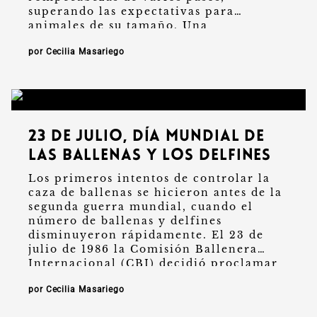
superando las expectativas para
animales de su tamaño. Una
investigación realizada en la
por Cecilia Masariego
Universidad de Cambridge reveló que
los …
23 de julio, día Mundial de
las Ballenas y los Delfines
Los primeros intentos de controlar la
caza de ballenas se hicieron antes de la
segunda guerra mundial, cuando el
número de ballenas y delfines
disminuyeron rápidamente. El 23 de
julio de 1986 la Comisión Ballenera
Internacional (CBI) decidió proclamar
este …
por Cecilia Masariego